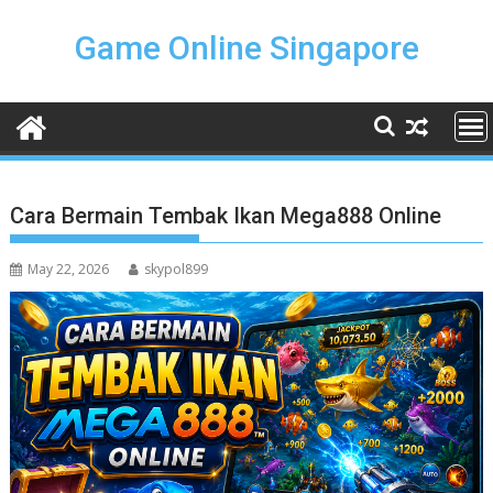
Skip
to
Game Online Singapore
content
Cara Bermain Tembak Ikan Mega888 Online
May 22, 2026
skypol899