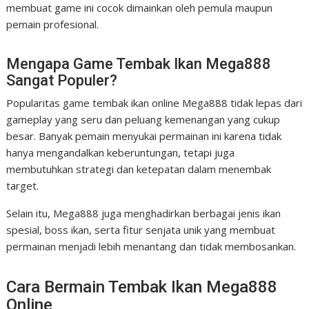
membuat game ini cocok dimainkan oleh pemula maupun
pemain profesional.
Mengapa Game Tembak Ikan Mega888
Sangat Populer?
Popularitas game tembak ikan online Mega888 tidak lepas dari
gameplay yang seru dan peluang kemenangan yang cukup
besar. Banyak pemain menyukai permainan ini karena tidak
hanya mengandalkan keberuntungan, tetapi juga
membutuhkan strategi dan ketepatan dalam menembak
target.
Selain itu, Mega888 juga menghadirkan berbagai jenis ikan
spesial, boss ikan, serta fitur senjata unik yang membuat
permainan menjadi lebih menantang dan tidak membosankan.
Cara Bermain Tembak Ikan Mega888
Online