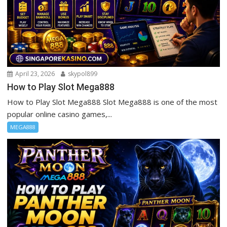
April 23, 2026
skypol899
How to Play Slot Mega888
How to Play Slot Mega888 Slot Mega888 is one of the most
popular online casino games,...
MEGA888