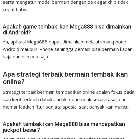
serta mengatur modal bermain dengan baik agar chip tidak
cepat habis.
Apakah game tembak ikan Mega888 bisa dimainkan
di Android?
Ya, aplikasi Mega888 dapat dimainkan melalui smartphone
Android maupun iPhone sehingga pemain bisa bermain kapan
saja dan di mana saja.
Apa strategi terbaik bermain tembak ikan
online?
Strategi terbaik bermain tembak ikan online adalah fokus pada
ikan kecil terlebih dahulu, tidak menembak secara asal, dan
memanfaatkan fitur senjata spesial saat banyak ikan muncul.
Apakah tembak ikan Mega888 bisa mendapatkan
jackpot besar?