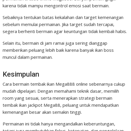
karena tidak mampu mengontrol emosi saat bermain.
Sebaiknya tentukan batas kekalahan dan target kemenangan
sebelum memulai permainan. Jika target sudah tercapai,
segera berhenti bermain agar keuntungan tidak kembali habis.
Selain itu, bermain di jam ramai juga sering dianggap
memberikan peluang lebih baik karena banyak ikan boss
muncul dalam permainan.
Kesimpulan
Cara bermain tembak ikan Mega888 online sebenarnya cukup
mudah dipelajari. Dengan memahami teknik dasar, memilih
room yang sesuai, serta menerapkan strategi bermain
tembak ikan jackpot Mega88, peluang untuk mendapatkan
kemenangan besar akan semakin tinggi.
Permainan ini tidak hanya mengandalkan keberuntungan,
tetapi juga membutuhkan fokus, ketepatan, dan pengelolaan